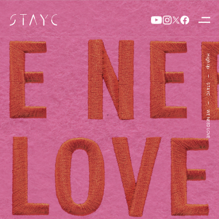
High Up
—
STAYC
—
WE NEED LOVE