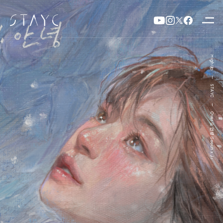
High Up
—
STAYC
—
Over U, 안녕 (Seeun x J)