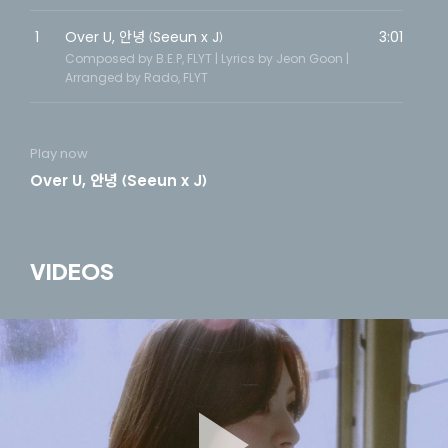
1
Over U, 안녕 (Seeun x J)
3:01
Composed by B.E.P, FLYT | Lyrics by Jeon Goon |
Arranged by Rado, FLYT
Play now
Over U, 안녕 (Seeun x J)
VIDEOS