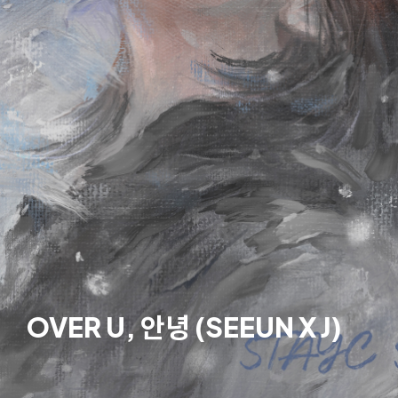
OVER U, 안녕 (SEEUN X J)