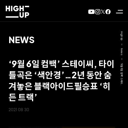
High Up
NEWS
—
News
—
‘9월 6일 컴백’ 스테이씨, 타이
‘9월 6일 컴백’ 스테이..
틀곡은 ‘색안경’…2년 동안 숨
겨놓은 블랙아이드필승표 ‘히
든 트랙’
2021 08 30