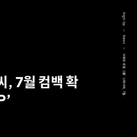
High Up
—
News
—
‘4세대 대표 그룹’ 스테이씨, 7월..
, 7월 컴백 확
P’