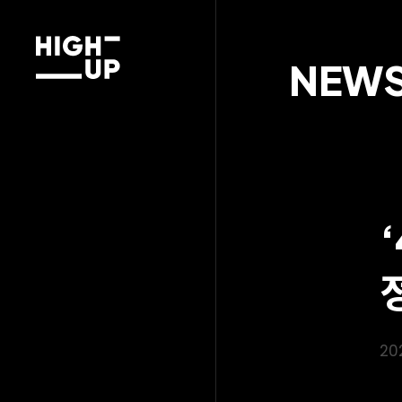
NEW
20