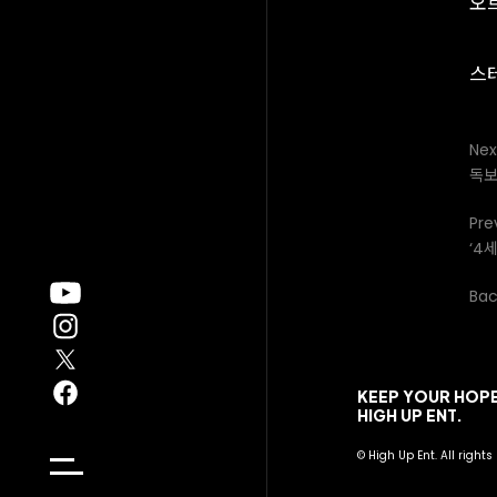
오
스
Nex
독보
Pre
‘4
Back
KEEP YOUR HOPE
HIGH UP ENT.
© High Up Ent. All rights