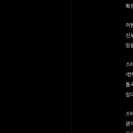
확
이번
신
있
스테
(
틀곡
있다
스
관객