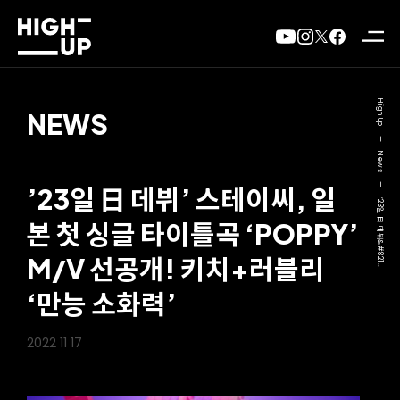
High Up
NEWS
—
News
—
’23일 日 데뷔’ 스테이씨, 일
’23일 日 데뷔&#821..
본 첫 싱글 타이틀곡 ‘POPPY’
M/V 선공개! 키치+러블리
‘만능 소화력’
2022 11 17