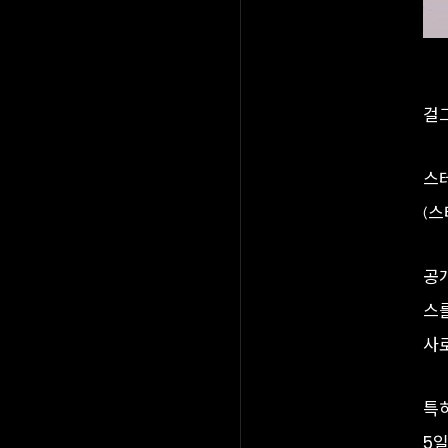
걸
스테
(스
공
스
사
특
5