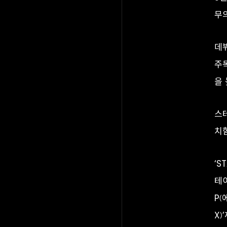
무
데
주
을
스테
치
‘S
테
P(
X)