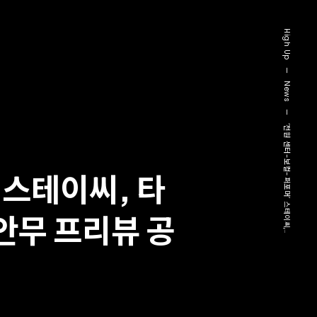
High Up
—
News
—
‘전원 센터-보컬-퍼포머’ 스테이씨,..
 스테이씨, 타
 안무 프리뷰 공