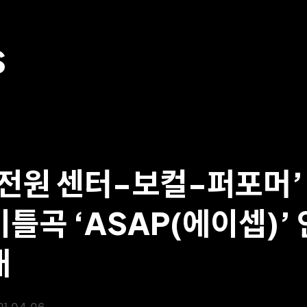
S
‘전원 센터-보컬-퍼포머’
이틀곡 ‘ASAP(에이셉)’
개