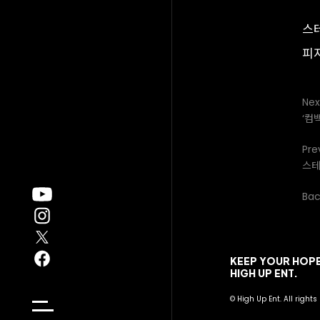
스
피
Nex
‘컴
Pre
스테
Back
KEEP YOUR HOPE
HIGH UP ENT.
© High Up Ent. All rights