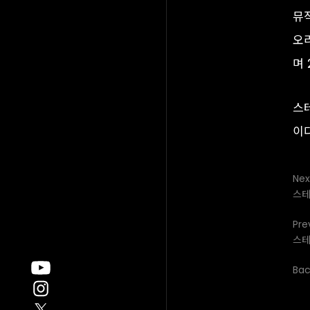
뮤직
오리
며 
스
이다
Nex
스테
Pre
스테
Back