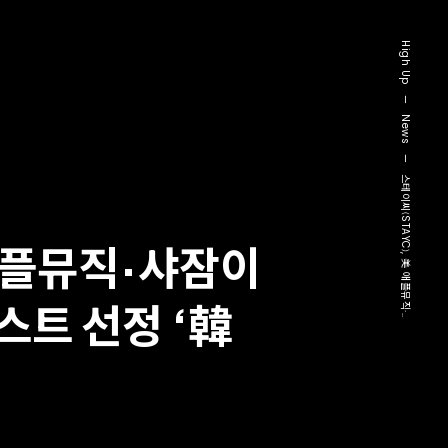
High Up
—
News
—
스테이씨(STAYC), 美 애플뮤직·..
 애플뮤직·샤잠이
스트 선정 ‘韓