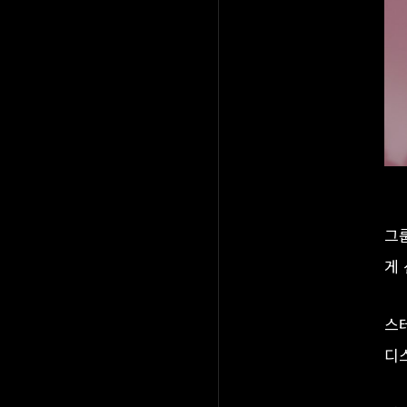
그
게
스테
디스