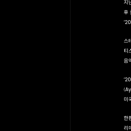
지난
후
‘2
스
티
음
‘
(A
미국
한편
리매