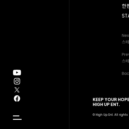
한편
ST
Nex
스테
Pre
스테
Back
KEEP YOUR HOPE
HIGH UP ENT.
© High Up Ent. All rights