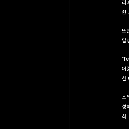
리며
원
또한
달
‘
어
한 
스
성
회