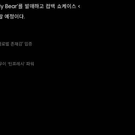
y Bear’를 발매하고 컴백 쇼케이스 <
최할 예정이다.
'글로벌 존재감' 입증
무이 ‘틴프레시’ 파워