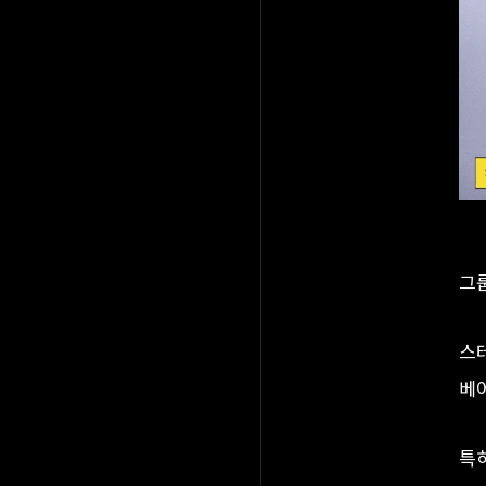
그룹
스테
베어
특히