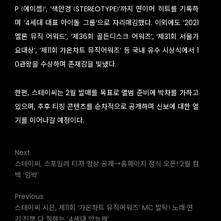
P (에이셉)’, ‘색안경 (STEREOTYPE)’까지 연이어 히트를 기록하
며 ‘4세대 대표 아이돌 그룹’으로 자리매김했다. 이외에도 ‘2021
멜론 뮤직 어워드’, ‘제36회 골든디스크 어워즈’, ‘제31회 서울가
요대상’, ‘제11회 가온차트 뮤직어워즈’ 등 국내 유수 시상식에서 1
0관왕을 수상하며 존재감을 빛냈다.
한편, 스테이씨는 2월 발매를 목표로 앨범 준비에 박차를 가하고
있으며, 추후 티징 콘텐츠를 순차적으로 공개하며 신보에 대한 열
기를 이어나갈 예정이다.
Next
스테이씨, 스포일러 티저 영상 공개→홈페이지 정식 오픈! 2월 컴
백 ‘임박’
Previous
스테이씨 시은, 제11회 ‘가온차트 뮤직어워즈’ MC 발탁! 노래·연
기·진행 다 잘하는 ‘4세대 만능캐’