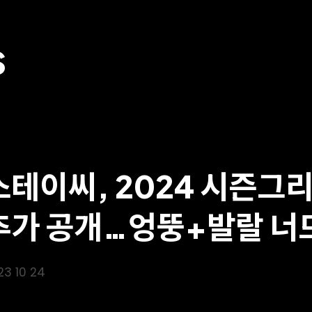
S
스테이씨, 2024 시즌그
추가 공개…엉뚱+발랄 너
23 10 24