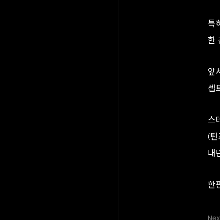
특
한
앞
셉
스테
(
내
한편
Nex