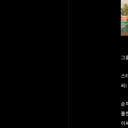
그룹
스테
씨)
순
풀
이