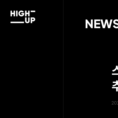
NEW
20