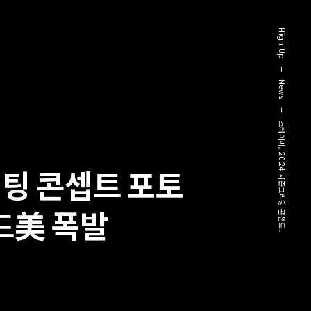
High Up
—
News
—
스테이씨, 2024 시즌그리팅 콘셉트..
리팅 콘셉트 포토
드美 폭발