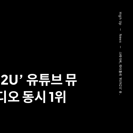
High Up
—
News
—
스테이씨, 타이틀곡 ‘RUN2U’ 유..
2U’ 유튜브 뮤
오 동시 1위