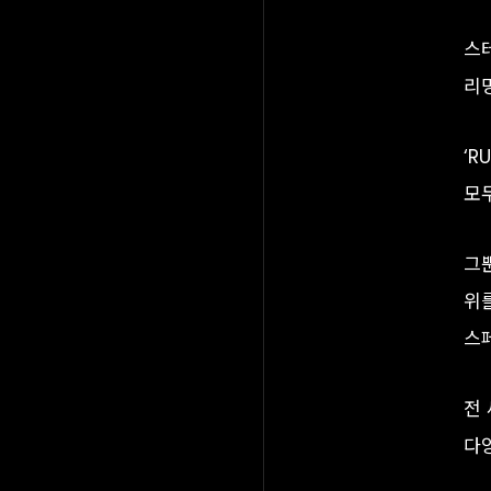
스테
리밍
‘R
모
그뿐
위
스페
전
다