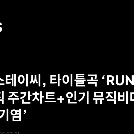
S
스테이씨, 타이틀곡 ‘RUN
직 주간차트+인기 뮤직비디
‘기염’