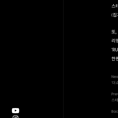
스테
(집
또,
리
‘R
한
Nex
‘더
Pre
스테
Back