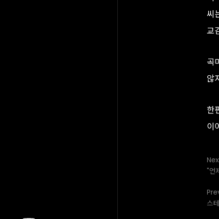
씨
교
곡
않
한편
이
Nex
"언
Pre
스테