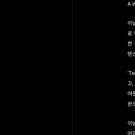
A 
이날
로
한 
텐
‘
고,
여
완
이날
어