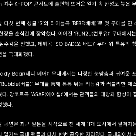
in 여수 K-POP’ 콘서트에 출연해 뜨거운 열기 속 완성도 높은 
 다섯 번째 싱글 ‘S’의 타이틀곡 ‘BEBE(베베)’로 첫 무대
 현장을 순식간에 장악했다. 이어진 ‘RUN2U(런투유)’ 무대에
질주감을 전했고, 데뷔곡 ‘SO BAD(쏘 배드)’ 무대 위 특유
션을 극대화했다.
Teddy Bear(테디 베어)’ 무대에서는 다정한 눈맞춤과 귀여
 ‘Bubble(버블)’ 무대를 통해 통통 튀는 리듬감과 러블리한
줬다. 앙코르곡 ‘ASAP(에이셉)’에서는 관객들의 떼창과 함성이
성했다.
 공연은 최근 일본을 시작으로 전 세계 11개 도시에서 펼쳐지는 ‘
의 열기를 국내 팬들과 다시 한번 공유한 자리였다. 국내외에서