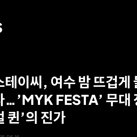
S
스테이씨, 여수 밤 뜨겁게
다…’MYK FESTA’ 무대
벌 퀸’의 진가