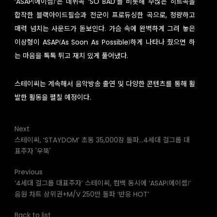
‘ASAP(에이셉)’은 데뷔곡 ‘SO BAD’를 비롯해 수많은 히트곡을
합작한 블랙아이드필승과 전군이 프로듀싱한 곡으로, 청량하고
매력 넘치는 사운드가 돋보인다. 가슴 속에 완벽하게 그려 놓은
이상형이 ASAP(As Soon As Possible)하게 나타나 줬으면 하
는 마음을 톡톡 튀고 재치 있게 풀어냈다.
스테이씨는 계속해서 음악방송 출연 및 다양한 콘텐츠를 통해 활
발한 활동을 펼칠 예정이다.
Next
스테이씨, ‘STAYDOM’ 초동 35,000장 돌파…4세대 걸그룹 대
표주자 '우뚝'
Previous
‘4세대 걸그룹 대표주자’ 스테이씨, 컴백 동시에 ‘ASAP(에이셉)’
음원 차트 상위권+M/V 250만 돌파 ‘반응 HOT’
Back to list