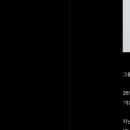
그룹
2
‘가
지