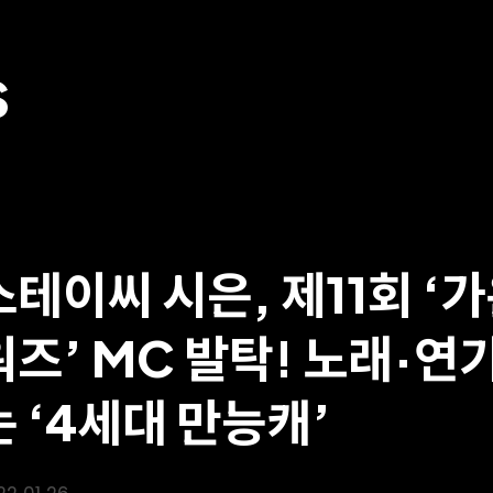
S
스테이씨 시은, 제11회 ‘
워즈’ MC 발탁! 노래·연
는 ‘4세대 만능캐’