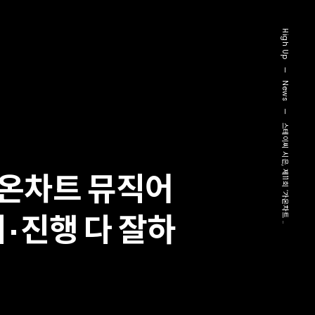
High Up
—
News
—
스테이씨 시은, 제11회 ‘가온차트 ..
가온차트 뮤직어
기·진행 다 잘하