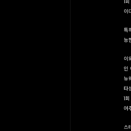
1
이다
특
능
이와
인 
뉴웨
타상
1
여
스테