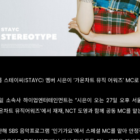
 스테이씨(STAYC) 멤버 시은이 ‘가온차트 뮤직 어워즈’ MC로
6일 소속사 하이업엔터테인먼트는 “시은이 오는 27일 오후 서
온차트 뮤직어워즈’에서 재재, NCT 도영과 함께 공동 MC를 맡
난해 SBS 음악프로그램 ‘인기가요’에서 스페셜 MC를 맡아 안정