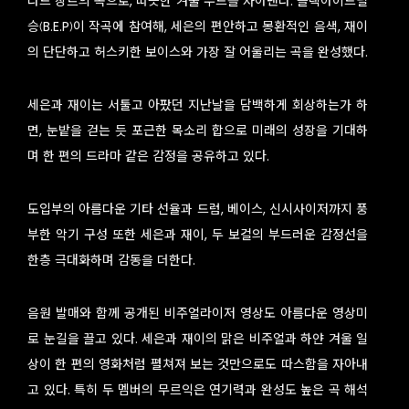
라드 장르의 곡으로, 따뜻한 겨울 무드를 자아낸다. 블랙아이드필
승(B.E.P)이 작곡에 참여해, 세은의 편안하고 몽환적인 음색, 재이
의 단단하고 허스키한 보이스와 가장 잘 어울리는 곡을 완성했다.
세은과 재이는 서툴고 아팠던 지난날을 담백하게 회상하는가 하
면, 눈밭을 걷는 듯 포근한 목소리 합으로 미래의 성장을 기대하
며 한 편의 드라마 같은 감정을 공유하고 있다.
도입부의 아름다운 기타 선율과 드럼, 베이스, 신시사이저까지 풍
부한 악기 구성 또한 세은과 재이, 두 보컬의 부드러운 감정선을
한층 극대화하며 감동을 더한다.
음원 발매와 함께 공개된 비주얼라이저 영상도 아름다운 영상미
로 눈길을 끌고 있다. 세은과 재이의 맑은 비주얼과 하얀 겨울 일
상이 한 편의 영화처럼 펼쳐져 보는 것만으로도 따스함을 자아내
고 있다. 특히 두 멤버의 무르익은 연기력과 완성도 높은 곡 해석