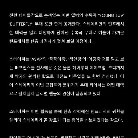
전원 타이틀감으로 손색없는 이번 앨범의 수록곡 ‘YOUNG LUV’
‘BUTTERFLY’ 무대 또한 함께 공개한다. 스테이씨만의 틴프레시
한 매력을 넓고 다양하게 담아낸 수록곡 무대로 예술에 가까운
틴프레시를 한층 과감하게 펼쳐 보일 예정이다.
스테이씨는 ‘ASAP’의 ‘꾹꾹이춤’, ‘색안경’의 ‘아띵춤’으로 믿고 보
는 퍼포먼스를 선사해온 것은 물론 헤어부터 메이크업, 코디까지
세 박자의 완벽한 합으로 레전드 비주얼을 또 한번 경신했다. 이
에 스테이씨의 이번 콘셉트와 분위기가 무대 위에서는 어떤 매력
으로 펼쳐질지 글로벌 팬들의 관심이 집중되고 있다.
스테이씨는 이번 활동을 통해 한층 강력해진 틴프레시의 귀환을
알리며 스테이씨가 곧 장르가 되는 음악을 선보이겠다는 각오다.
타이틀곡 ‘RUN2U’는 남들이 뭐라해도 사랑을 위해서라면 두려움