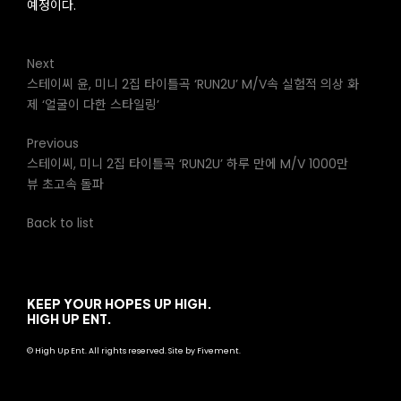
예정이다.
Next
스테이씨 윤, 미니 2집 타이틀곡 ‘RUN2U’ M/V속 실험적 의상 화
제 ‘얼굴이 다한 스타일링’
Previous
스테이씨, 미니 2집 타이틀곡 ‘RUN2U’ 하루 만에 M/V 1000만
뷰 초고속 돌파
Back to list
KEEP YOUR HOPES UP HIGH.
HIGH UP ENT.
© High Up Ent. All rights reserved. Site by Fivement.